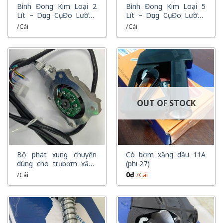
XEM NHANH
XEM NHANH
Bình Đong Kim Loại 2
Bình Đong Kim Loại 5
Lít – Dụng Cụ Đo Lường
Lít – Dụng Cụ Đo Lường
Xăng Dầu Chính Xác Cho
Xăng Dầu Chính Xác Cho
/Cái
/Cái
Trạm Bơm
Trạm Bơm
OUT OF STOCK
XEM NHANH
XEM NHANH
Bộ phát xung chuyên
Cò bơm xăng dầu 11A
dùng cho trụ bơm xăng
(phi 27)
dầu
0
₫
/Cái
/Cái