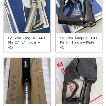
XEM NHANH
XEM NHANH
Cò Bơm Xăng Dầu AILE
Cò Bơm Xăng Dầu AILE
Phi 27 (3/4 inch) – Phụ
Phi 34 (1 inch) – Phụ Kiện
Kiện Chính Hãng Cho Hệ
Chính Hãng Cho Hệ
/Cái
/Cái
Thống Bơm Xăng Dầu
Thống Bơm Xăng Dầu