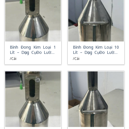
XEM NHANH
XEM NHANH
Bình Đong Kim Loại 1
Bình Đong Kim Loại 10
Lít – Dụng Cụ Đo Lường
Lít – Dụng Cụ Đo Lường
Xăng Dầu Chính Xác Cho
Xăng Dầu Chính Xác Cho
/Cái
/Cái
Trạm Bơm
Trạm Bơm