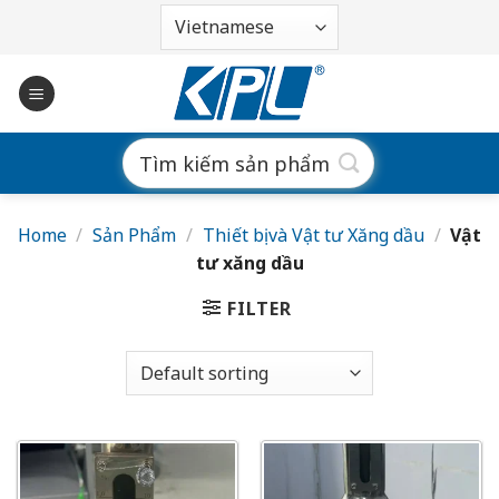
Bỏ
qua
nội
dung
Search
for:
Home
/
Sản Phẩm
/
Thiết bị và Vật tư Xăng dầu
/
Vật
tư xăng dầu
FILTER