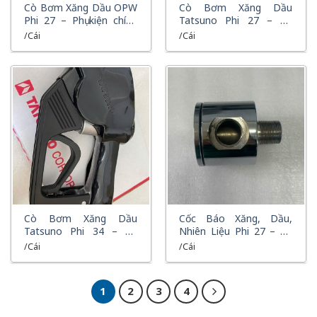
XEM NHANH
XEM NHANH
Cò Bơm Xăng Dầu OPW
Cò Bơm Xăng Dầu
Phi 27 – Phụ kiện chính
Tatsuno Phi 27 – Phụ
hãng cho hệ thống bơm
Kiện Chính Hãng Cho Hệ
/Cái
/Cái
xăng dầu
Thống Bơm Xăng Dầu
XEM NHANH
XEM NHANH
Cò Bơm Xăng Dầu
Cốc Báo Xăng, Dầu,
Tatsuno Phi 34 – Phụ
Nhiên Liệu Phi 27 – Phụ
Kiện Chính Hãng Cho Hệ
Kiện Chuyên Dụng Cho
/Cái
/Cái
Thống Bơm Xăng Dầu
Trạm Xăng Dầu
1
2
3
4