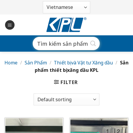
Bỏ
qua
nội
dung
Search
for:
Home
/
Sản Phẩm
/
Thiết bị và Vật tư Xăng dầu
/
Sản
phẩm thiết bị xăng dầu KPL
FILTER