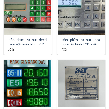
XEM NHANH
XEM NHANH
Bàn phím 20 nút decal
Bàn phím 20 nút Inox
xám với màn hình LCD –
với màn hình LCD – Điều
Điều Khiển Trụ Bơm Xăng
Khiển Trụ Bơm Xăng Dầu
/Cái
/Cái
Dầu Chuyên Dụng
Chuyên Dụng