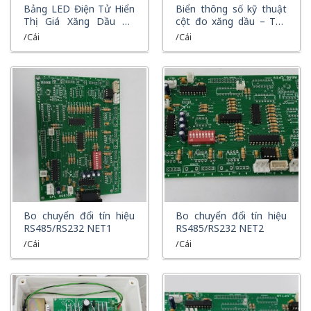
XEM NHANH
XEM NHANH
Bảng LED Điện Tử Hiển
Biển thông số kỹ thuật
Thị Giá Xăng Dầu Tự
cột đo xăng dầu – Thẻ
Động – Hiển Thị LED
mác KPL
/Cái
/Cái
Chuyên Dụng Cho Cây
Xăng
XEM NHANH
XEM NHANH
Bo chuyển đổi tín hiệu
Bo chuyển đổi tín hiệu
RS485/RS232 NET1
RS485/RS232 NET2
/Cái
/Cái