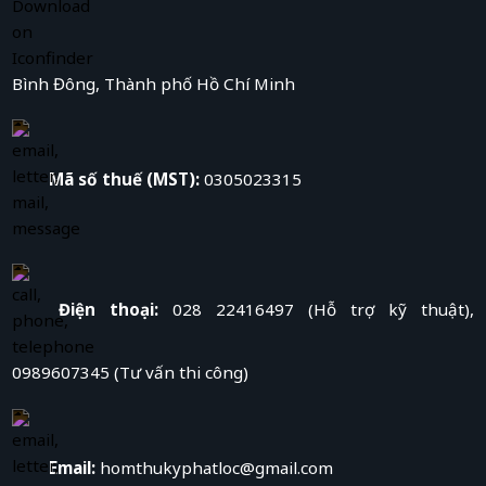
Bình Đông, Thành phố Hồ Chí Minh
Mã số thuế (MST):
0305023315
Điện thoại:
028 22416497 (Hỗ trợ kỹ thuật),
0989607345 (Tư vấn thi công)
Email:
homthukyphatloc@gmail.com