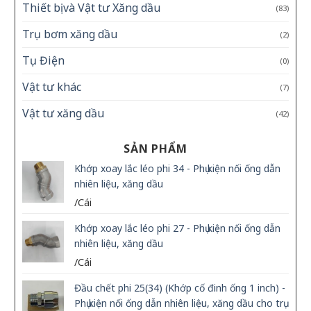
Thiết bị và Vật tư Xăng dầu
(83)
Trụ bơm xăng dầu
(2)
Tụ Điện
(0)
Vật tư khác
(7)
Vật tư xăng dầu
(42)
SẢN PHẨM
Khớp xoay lắc léo phi 34 - Phụ kiện nối ống dẫn
nhiên liệu, xăng dầu
/Cái
Khớp xoay lắc léo phi 27 - Phụ kiện nối ống dẫn
nhiên liệu, xăng dầu
/Cái
Đầu chết phi 25(34) (Khớp cố đinh ống 1 inch) -
Phụ kiện nối ống dẫn nhiên liệu, xăng dầu cho trụ