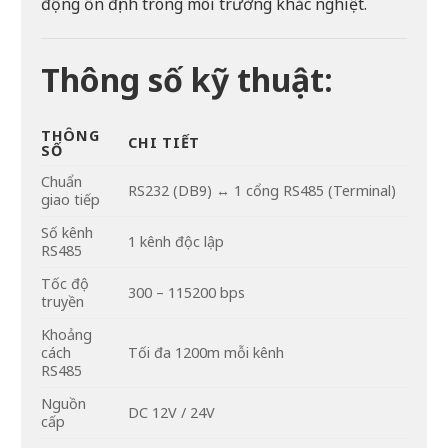
động ổn định trong môi trường khắc nghiệt.
Thông số kỹ thuật:
THÔNG
CHI TIẾT
SỐ
Chuẩn
RS232 (DB9) ↔ 1 cổng RS485 (Terminal)
giao tiếp
Số kênh
1 kênh độc lập
RS485
Tốc độ
300 – 115200 bps
truyền
Khoảng
cách
Tối đa 1200m mỗi kênh
RS485
Nguồn
DC 12V / 24V
cấp