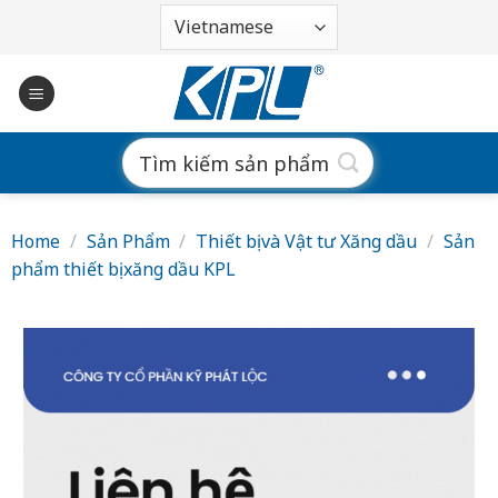
Bỏ
qua
nội
dung
Search
for:
Home
/
Sản Phẩm
/
Thiết bị và Vật tư Xăng dầu
/
Sản
phẩm thiết bị xăng dầu KPL