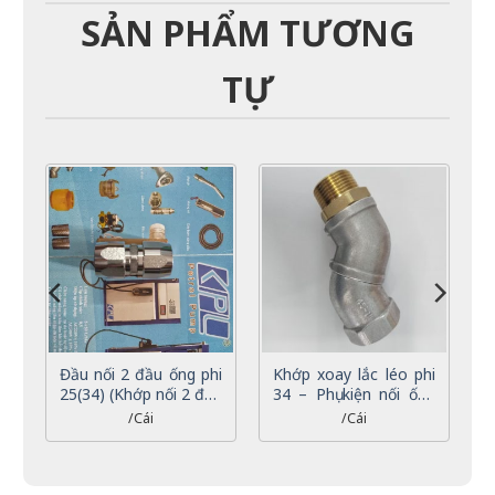
SẢN PHẨM TƯƠNG
TỰ
XEM NHANH
XEM NHANH
lổ
Đầu nối 2 đầu ống phi
Khớp xoay lắc léo phi
25(34) (Khớp nối 2 đầu
34 – Phụ kiện nối ống
ống 1 inch) – Phụ kiện
dẫn nhiên liệu, xăng
/Cái
/Cái
nối ống dẫn nhiên liệu,
dầu
xăng dầu cho trụ bơm