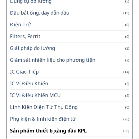
Dụng cụ đo lường
(5)
Đầu bắt ống, dây dẫn dầu
(19)
Điện Trở
(0)
Filters, Ferrit
(0)
Giải pháp đo lường
(2)
Giám sát nhiên liệu cho phương tiện
(2)
IC Giao Tiếp
(14)
IC Vi Điều Khiển
(2)
IC Vi Điều Khiển MCU
(2)
Linh Kiện Điện Tử Thụ Động
(0)
Phụ kiện & linh kiện điện tử
(25)
Sản phẩm thiết bị xăng dầu KPL
(36)