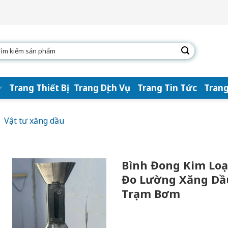
arch
:
Trang Thiết Bị
Trang Dịch Vụ
Trang Tin Tức
Trang
Vật tư xăng dầu
Bình Đong Kim Loại 
Đo Lường Xăng Dầ
Trạm Bơm