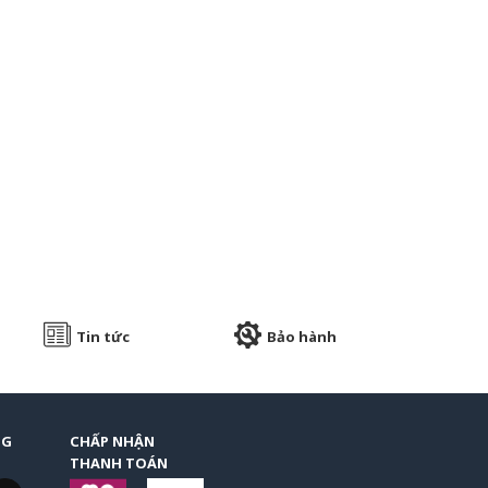
ệu.
oanh xăng dầu.
ường Bình Đông,
Tin tức
Bảo hành
NG
CHẤP NHẬN
THANH TOÁN