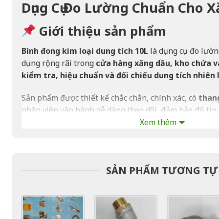
Dụng Cụ Đo Lường Chuẩn Cho 
Giới thiệu sản phẩm
Bình đong kim loại dung tích 10L
là dụng cụ đo lườn
dụng rộng rãi trong
cửa hàng xăng dầu, kho chứa v
kiểm tra, hiệu chuẩn và đối chiếu dung tích nhiên 
Sản phẩm được thiết kế chắc chắn, chính xác, có
than
nhân viên vận hành dễ dàng theo dõi, đảm bảo độ tin 
Xem thêm
kiểm định.
Tính năng nổi bật
Dung tích chuẩn:
10 lít
.
SẢN PHẨM TƯƠNG TỰ
Thân bình bằng kim loại chắc chắn, chống biến 
Có
thang đo chính xác
để hiệu chuẩn nhiên liệ