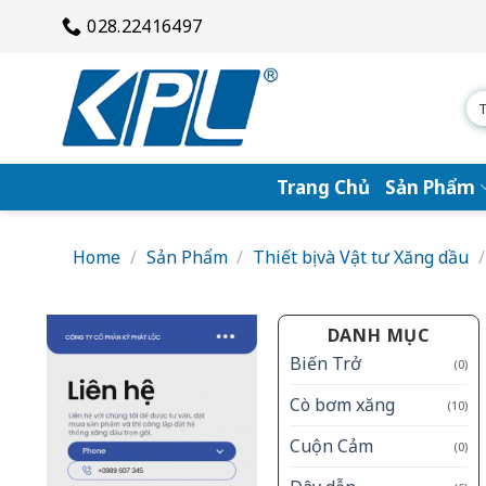
Bỏ
028.22416497
qua
nội
dung
Se
for
Trang Chủ
Sản Phẩm
Home
/
Sản Phẩm
/
Thiết bị và Vật tư Xăng dầu
/
DANH MỤC
Biến Trở
(0)
Cò bơm xăng
(10)
Cuộn Cảm
(0)