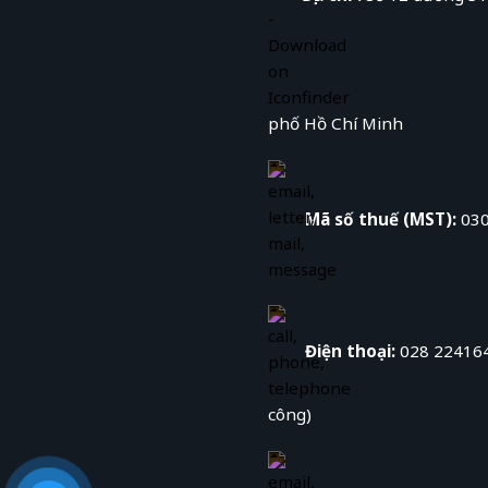
phố Hồ Chí Minh
Mã số thuế (MST):
030
Điện thoại:
028 224164
công)