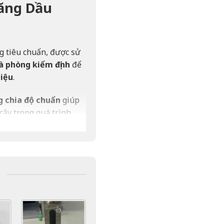
Xăng Dầu
g tiêu chuẩn, được sử
à phòng kiểm định
để
liệu
.
g chia độ chuẩn
giúp
cậy trong quá trình
dạng.
u.