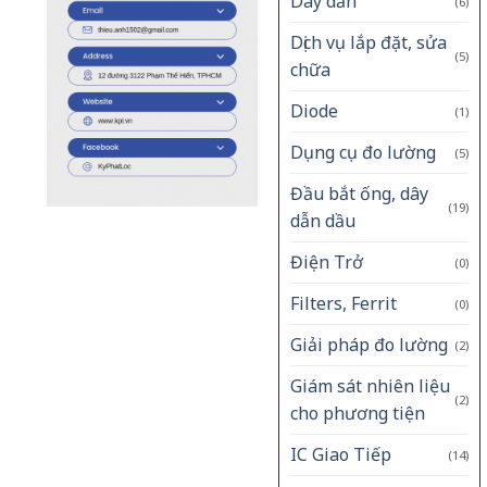
Dây dẫn
(6)
Dịch vụ lắp đặt, sửa
(5)
chữa
Diode
(1)
Dụng cụ đo lường
(5)
Đầu bắt ống, dây
(19)
dẫn dầu
Điện Trở
(0)
Filters, Ferrit
(0)
Giải pháp đo lường
(2)
Giám sát nhiên liệu
(2)
cho phương tiện
IC Giao Tiếp
(14)