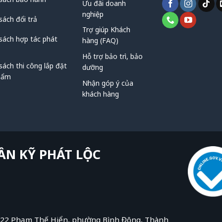
Ưu đãi doanh
nghiệp
sách đổi trả
Thời gian làm việc: Thứ Hai – Thứ Bảy, 8:00 – 17
Trợ giúp Khách
sách hợp tác phát
hàng (FAQ)
Hỗ trợ bảo trì, bảo
sách thi công lắp đặt
dưỡng
hẩm
Nhận góp ý của
khách hàng
ẦN KỸ PHÁT LỘC
122 Phạm Thế Hiển, phường Bình Đông, Thành