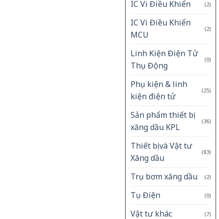
IC Vi Điều Khiển
(2)
IC Vi Điều Khiển
(2)
MCU
Linh Kiện Điện Tử
(0)
Thụ Động
Phụ kiện & linh
(25)
kiện điện tử
Sản phẩm thiết bị
(36)
xăng dầu KPL
Thiết bị và Vật tư
(83)
Xăng dầu
Trụ bơm xăng dầu
(2)
Tụ Điện
(0)
Vật tư khác
(7)