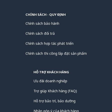
Địa chỉ: Số 12, Đường 3122, Phạm Thế Hiển,
Phường Bình Đông, TP.HCM
CHÍNH SÁCH - QUY ĐỊNH
Hotline: 028 22416497 hoặc 086 8990502
Chính sách bảo hành
Email:
homthukyphatloc@gmail.com
Chính sách đổi trả
Website:
www.kpl.vn
Chính sách hợp tác phát triển
Thời gian làm việc: Thứ Hai – Thứ Bảy,
Chính sách thi công lắp đặt sản phẩm
8:00 – 17:00
HỖ TRỢ KHÁCH HÀNG
Ưu đãi doanh nghiệp
Trợ giúp Khách hàng (FAQ)
Hỗ trợ bảo trì, bảo dưỡng
Nhận góp ý của khách hàng