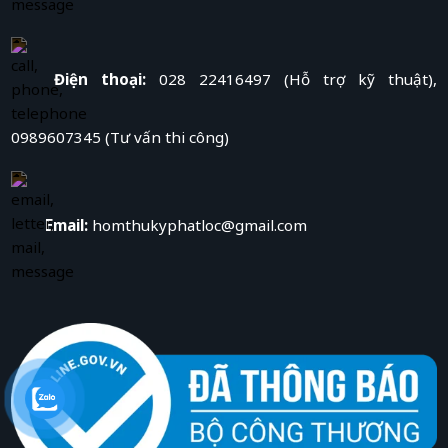
Điện thoại:
028 22416497 (Hỗ trợ kỹ thuật),
0989607345 (Tư vấn thi công)
Email:
homthukyphatloc@gmail.com