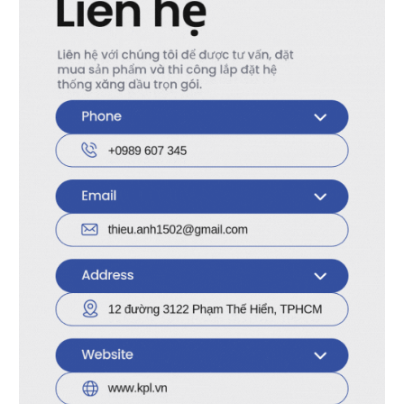
nhiên liệu
chính
công
nghiệp
Ưu điểm nổi bật:
Bóp nhẹ tay – không mỏi
, thao tác êm ái ngay
cả khi dùng lâu
Chống rò rỉ nhiên liệu
, đảm bảo an toàn
trong môi trường dễ cháy
Tương thích với khớp xoay, mỏ cò và ống
mềm phi 27
Bền bỉ, chống ăn mòn
, hoạt động ổn định
ngoài trời hoặc trong nhà máy