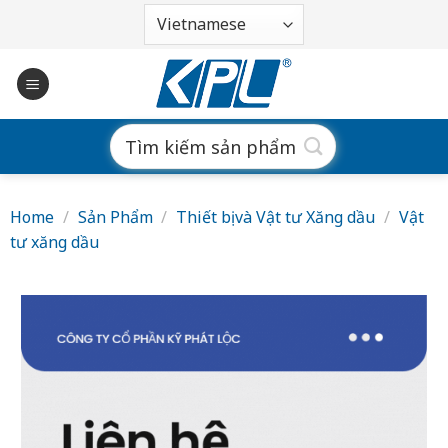
Bỏ
qua
nội
dung
Search
for:
Home
/
Sản Phẩm
/
Thiết bị và Vật tư Xăng dầu
/
Vật
tư xăng dầu