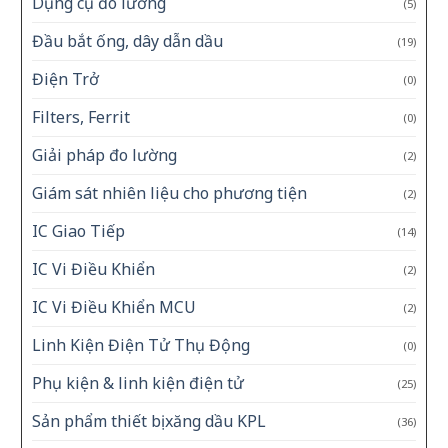
Dụng cụ đo lường
(5)
Đầu bắt ống, dây dẫn dầu
(19)
Điện Trở
(0)
Filters, Ferrit
(0)
Giải pháp đo lường
(2)
Giám sát nhiên liệu cho phương tiện
(2)
IC Giao Tiếp
(14)
IC Vi Điều Khiển
(2)
IC Vi Điều Khiển MCU
(2)
Linh Kiện Điện Tử Thụ Động
(0)
Phụ kiện & linh kiện điện tử
(25)
Sản phẩm thiết bị xăng dầu KPL
(36)