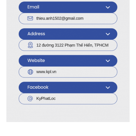
Số bit mỗi phần tử
8-bit
Loại đầu vào
CMOS tiêu chuẩn
Loại đầu ra
3-State
Dòng đầu ra (High / Low)
±7.8mA
Điện áp hoạt động (Vcc)
2V ~ 6V
Bao gói vật lý
20-DIP (0.300″, 7.62mm)
Loại gắn
Through-Hole
Nhiệt độ hoạt động
–40°C ~ +85°C (TA)
Hãng sản xuất
Texas Instruments
Mã sản phẩm gốc
74HC540
Lợi ích khi sử dụng:
Cách ly tín hiệu và điều hướng dữ liệu