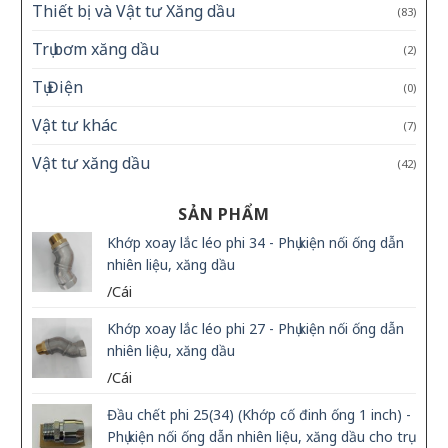
Thiết bị và Vật tư Xăng dầu
(83)
Trụ bơm xăng dầu
(2)
Tụ Điện
(0)
Vật tư khác
(7)
Vật tư xăng dầu
(42)
SẢN PHẨM
Khớp xoay lắc léo phi 34 - Phụ kiện nối ống dẫn
nhiên liệu, xăng dầu
/Cái
Khớp xoay lắc léo phi 27 - Phụ kiện nối ống dẫn
nhiên liệu, xăng dầu
/Cái
Đầu chết phi 25(34) (Khớp cố đinh ống 1 inch) -
Phụ kiện nối ống dẫn nhiên liệu, xăng dầu cho trụ