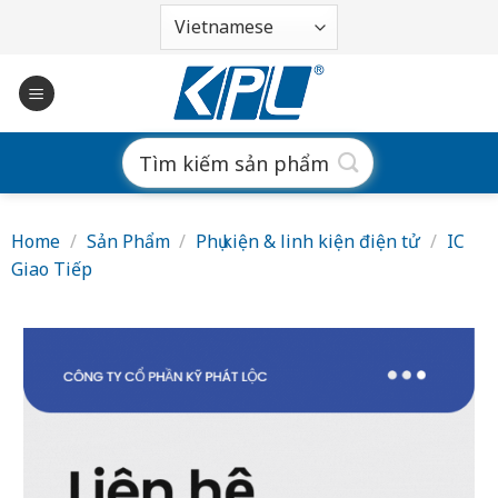
Bỏ
qua
nội
dung
Search
for:
Home
/
Sản Phẩm
/
Phụ kiện & linh kiện điện tử
/
IC
Giao Tiếp