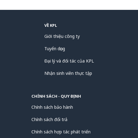
hiệu quả trên bus
Giao tiếp dễ dàng với vi điều khiển hoặc
VỀ KPL
các thiết bị số
Giới thiệu công ty
Dễ tích hợp vào mạch thử nghiệm, mạch
nguyên mẫu với bao gói DIP
Tuyển dụng
Đại lý và đối tác của KPL
Hoạt động ổn định trong nhiều môi trường
ứng dụng dân dụng và công nghiệp nhẹ
Nhận sinh viên thực tập
CHÍNH SÁCH - QUY ĐỊNH
Chính sách bảo hành
Chính sách đổi trả
Chính sách hợp tác phát triển