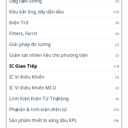
Dụng cụ đo lường
(5)
Đầu bắt ống, dây dẫn dầu
(19)
Điện Trở
(0)
Filters, Ferrit
(0)
Giải pháp đo lường
(2)
Giám sát nhiên liệu cho phương tiện
(2)
IC Giao Tiếp
(14)
IC Vi Điều Khiển
(2)
IC Vi Điều Khiển MCU
(2)
Linh Kiện Điện Tử Thụ Động
(0)
Phụ kiện & linh kiện điện tử
(25)
Sản phẩm thiết bị xăng dầu KPL
(36)