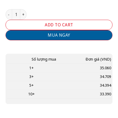
SN74HC540N – IC Buffer Logic 8 Bit Loại Inverting, Đầu Ra
ADD TO CART
MUA NGAY
Số lượng mua
Đơn giá
(VND)
1+
35.060
3+
34.709
5+
34.394
10+
33.390