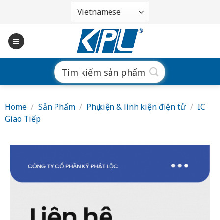
Bỏ
qua
nội
dung
Search
for:
Home
/
Sản Phẩm
/
Phụ kiện & linh kiện điện tử
/
IC
Giao Tiếp