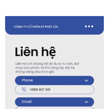
Dải điện áp hoạt động rộng:
2V ~ 6V
Bao gói
DIP-20
dễ thao tác, lý tưởng cho học
tập và prototyping
Logic CMOS dòng thấp, tiêu thụ điện năng hiệu
quả
Dải nhiệt độ hoạt động:
-40℃ ~ +85℃
Thông số kỹ thuật chính:
THÔNG SỐ
GIÁ TRỊ
Họ logic
74HC CMOS
Số bit mỗi phần tử
8-bit
Số phần tử (transceivers)
1
Điện áp cung cấp (Vcc)
2V ~ 6V