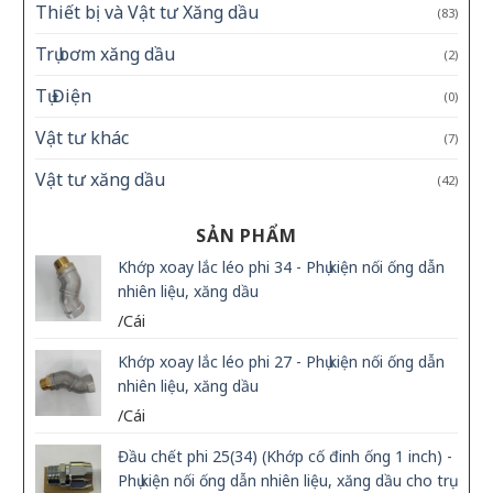
Thiết bị và Vật tư Xăng dầu
(83)
Trụ bơm xăng dầu
(2)
Tụ Điện
(0)
Vật tư khác
(7)
Vật tư xăng dầu
(42)
SẢN PHẨM
Khớp xoay lắc léo phi 34 - Phụ kiện nối ống dẫn
nhiên liệu, xăng dầu
/Cái
Khớp xoay lắc léo phi 27 - Phụ kiện nối ống dẫn
nhiên liệu, xăng dầu
/Cái
Đầu chết phi 25(34) (Khớp cố đinh ống 1 inch) -
Phụ kiện nối ống dẫn nhiên liệu, xăng dầu cho trụ