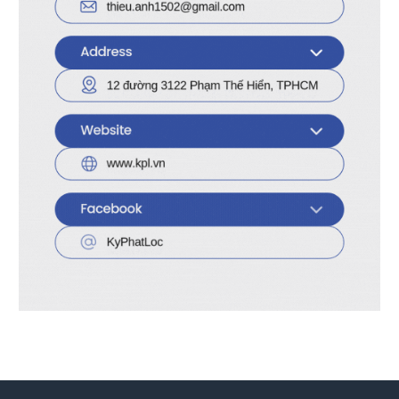
Dòng đầu ra (IOL / IOH)
±7.8mA
Loại đầu ra
Tri-State
Cấu hình đầu ra
Non-inverting
Bao gói
DIP-20
Nhiệt độ hoạt động
-40℃ ~ +85℃
Nhà sản xuất
Texas Instruments
Lợi ích khi sử dụng:
Linh hoạt trong điều hướng dữ liệu giữa
các mạch vi xử lý
Điều khiển luồng dữ liệu chính xác qua
chân DIR và OE
Phù hợp với các ứng dụng điện tử nhúng, đo