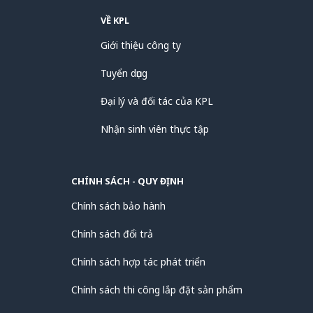
lường, truyền dữ liệu
VỀ KPL
Dễ cắm thử nghiệm, tiết kiệm thời gian
Giới thiệu công ty
thiết kế mạch nguyên mẫu
Tuyển dụng
Đại lý và đối tác của KPL
Nhận sinh viên thực tập
CHÍNH SÁCH - QUY ĐỊNH
Chính sách bảo hành
Chính sách đổi trả
Chính sách hợp tác phát triển
Chính sách thi công lắp đặt sản phẩm