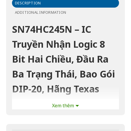
DESCRIPTION
ADDITIONAL INFORMATION
SN74HC245N – IC
Truyền Nhận Logic 8
Bit Hai Chiều, Đầu Ra
Ba Trạng Thái, Bao Gói
DIP-20, Hãng Texas
Instruments
Xem thêm
Mô tả sản phẩm: