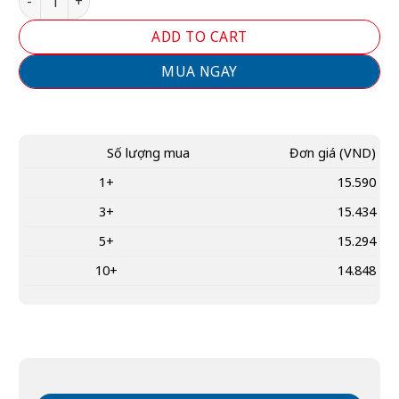
ADD TO CART
MUA NGAY
Số lượng mua
Đơn giá
(VND)
1+
15.590
3+
15.434
5+
15.294
10+
14.848