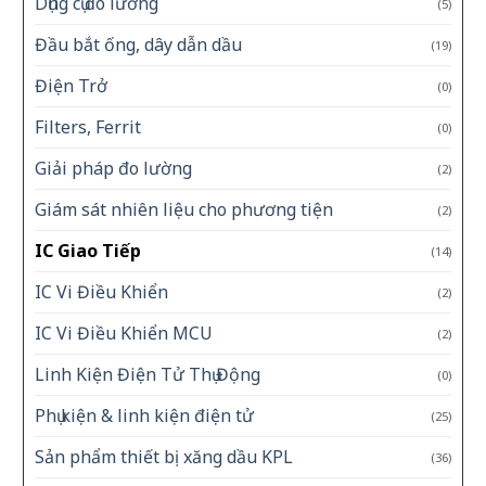
Dụng cụ đo lường
(5)
Đầu bắt ống, dây dẫn dầu
(19)
Điện Trở
(0)
Filters, Ferrit
(0)
Giải pháp đo lường
(2)
Giám sát nhiên liệu cho phương tiện
(2)
IC Giao Tiếp
(14)
IC Vi Điều Khiển
(2)
IC Vi Điều Khiển MCU
(2)
Linh Kiện Điện Tử Thụ Động
(0)
Phụ kiện & linh kiện điện tử
(25)
Sản phẩm thiết bị xăng dầu KPL
(36)