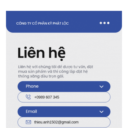
Lợi ích khi sử dụng
Kết nối chắc chắn, dễ dàng tháo lắp.
Đảm bảo hệ thống hoạt động bền bỉ, hiệu
quả.
Tiết kiệm chi phí bảo trì và thay thế.
Thông tin liên hệ
Công ty Cổ phần Kỹ Phát Lộc
Địa chỉ: Số 12, Đường 3122, Phạm Thế Hiển,
Phường Bình Đông, TP.HCM
Hotline: 028 22416497 hoặc 086 8990502
Email:
homthukyphatloc@gmail.com