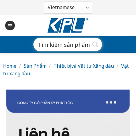
Bỏ
qua
nội
dung
Search
for:
Home
/
Sản Phẩm
/
Thiết bị và Vật tư Xăng dầu
/
Vật
tư xăng dầu