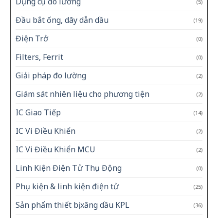
Dụng cụ đo lường
(5)
Đầu bắt ống, dây dẫn dầu
(19)
Điện Trở
(0)
Filters, Ferrit
(0)
Giải pháp đo lường
(2)
Giám sát nhiên liệu cho phương tiện
(2)
IC Giao Tiếp
(14)
IC Vi Điều Khiển
(2)
IC Vi Điều Khiển MCU
(2)
Linh Kiện Điện Tử Thụ Động
(0)
Phụ kiện & linh kiện điện tử
(25)
Sản phẩm thiết bị xăng dầu KPL
(36)