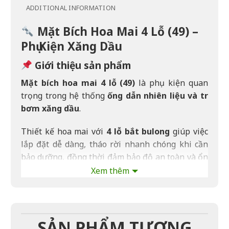
ADDITIONAL INFORMATION
Mặt Bích Hoa Mai 4 Lỗ (49) –
Phụ Kiện Xăng Dầu
Giới thiệu sản phẩm
Mặt bích hoa mai 4 lỗ (49)
là phụ kiện quan
trọng trong hệ thống
ống dẫn nhiên liệu và trụ
bơm xăng dầu
.
Thiết kế hoa mai với
4 lỗ bắt bulong
giúp việc
lắp đặt dễ dàng, tháo rời nhanh chóng khi cần
bảo dưỡng, đồng thời đảm bảo độ an toàn và ổn
định cho toàn bộ hệ thống.
Xem thêm
Tính năng nổi bật
Kích thước chuẩn (49), dễ dàng lắp đặt.
SẢN PHẨM TƯƠNG