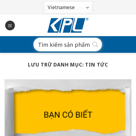
Bỏ
qua
nội
dung
Search
for:
LƯU TRỮ DANH MỤC:
TIN TỨC