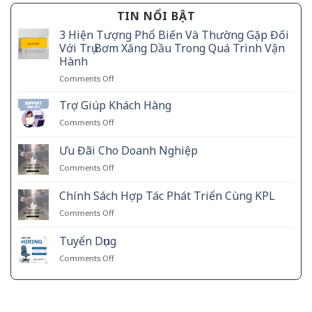
TIN NỔI BẬT
3 Hiện Tượng Phổ Biến Và Thường Gặp Đối
Với Trụ Bơm Xăng Dầu Trong Quá Trình Vận
Hành
on
Comments Off
3
Hiện
Trợ Giúp Khách Hàng
Tượng
on
Comments Off
Phổ
Trợ
Biến
Giúp
Ưu Đãi Cho Doanh Nghiệp
Và
Khách
Thường
on
Comments Off
Hàng
Gặp
Ưu
Đối
Đãi
Chính Sách Hợp Tác Phát Triển Cùng KPL
Với
Cho
Trụ
on
Comments Off
Doanh
Bơm
Chính
Nghiệp
Xăng
Sách
Tuyển Dụng
Dầu
Hợp
Trong
on
Comments Off
Tác
Quá
Tuyển
Phát
Trình
Dụng
Triển
Vận
Cùng
Hành
KPL